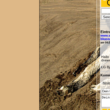
Eintr
www.w
bkass
am 04.0
Hallo
dreie
LG Bj
Komm
Neue