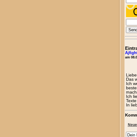
Eintr
Ajfig
am 08.0
Liebe
Das w
Ich w
beste
machs
Ich l
Texte 
In lie
Komm
Neue