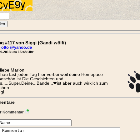
ag #117 von Siggi (Gandi wölfi)
_otto @yahoo.de
9.2013 um 15:48 Uhr
 liebe Marion,
chau fast jeden Tag hier vorbei weil deine Homepace
oschön ist.Die Geschichten und
s.....Super.Deine...Bande...❤ist aber auch wirklich zum
chen.
ggi
entare
r Kommentar