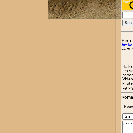
Eintr
Arche
am 21.0
Hallo
Ich s
soooo
Video
knuts
Lg si
Komm
Neue