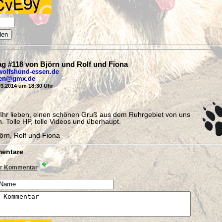
ag #118 von Björn und Rolf und Fiona
olfshund-essen.de
en@gmx.de
3.2014 um 18:30 Uhr
 Ihr lieben, einen schönen Gruß aus dem Ruhrgebiet von uns
n. Tolle HP, tolle Videos und überhaupt.
örn, Rolf und Fiona
entare
r Kommentar