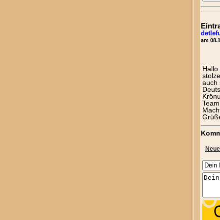
Eintr
detle
am 08.1
Hallo
stolz
auch 
Deuts
Krönu
Team 
Macht
Grüß
Komm
Neue