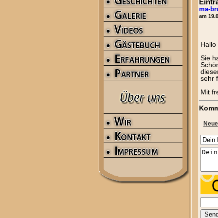
Eintr
ma-br
am 19.0
Hallo
Sie h
Schön
diese
sehr 
Mit f
Komm
Neue