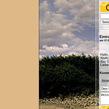
Eintr
am 07.0
Hallo
Wölfc
das G
Liebe
Komm
Neue