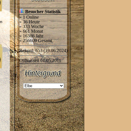
Besucher Statistik
» 1 Online
en
» 36 Heute
» 333 Woche
» 661 Monat
» 16386 Jahr
» 256609 Gesamt
Rekord: 653 (19.06.2024)
Online seit 01.05.2011