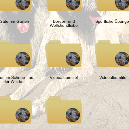
Krater im Garten
Border- und
Sportliche Übung
Wolfshundliebe
ion im Schnee - auf
Videoalbumtitel
Videoalbumtitel
der Weide -