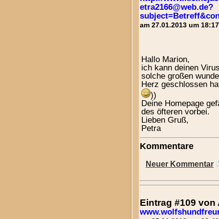
etra2166@web.de?
subject=Betreff&co
am 27.01.2013 um 18:17
Hallo Marion,
ich kann deinen Viru
solche großen wunder
Herz geschlossen hat
))
Deine Homepage gefäl
des öfteren vorbei.
Lieben Gruß,
Petra
Kommentare
Neuer Kommentar
Eintrag #109 vo
www.wolfshundfreun