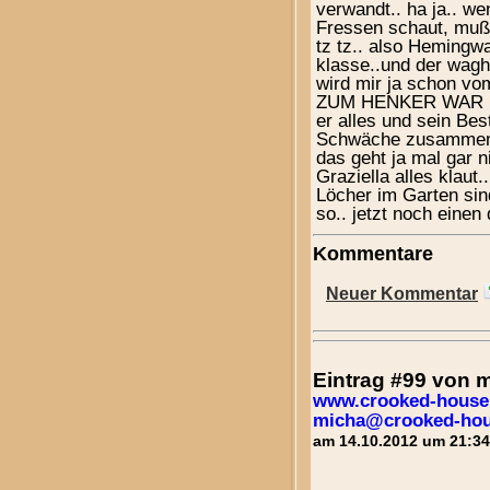
verwandt.. ha ja.. w
Fressen schaut, muß 
tz tz.. also Hemingwa
klasse..und der wagh
wird mir ja schon v
ZUM HENKER WAR D
er alles und sein Be
Schwäche zusammenb
das geht ja mal gar n
Graziella alles klaut.
Löcher im Garten sind
so.. jetzt noch einen 
Kommentare
Neuer Kommentar
Eintrag #99 von
www.crooked-house
micha@crooked-hou
am 14.10.2012 um 21:34